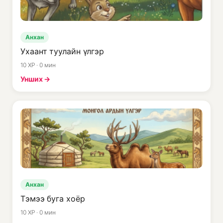
Анхан
Ухаант туулайн үлгэр
10 XP · 0 мин
Унших →
Анхан
Тэмээ буга хоёр
10 XP · 0 мин