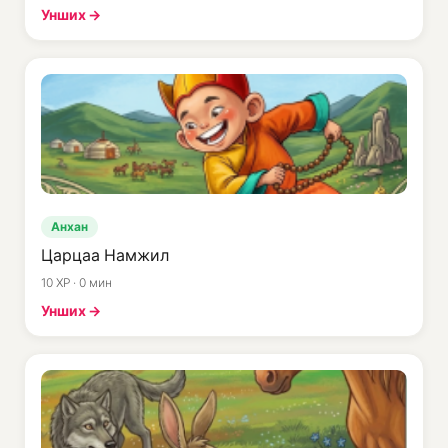
Унших →
Анхан
Царцаа Намжил
10 XP · 0 мин
Унших →