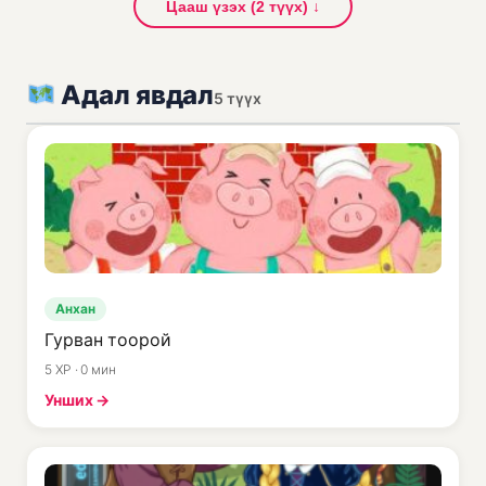
Цааш үзэх (2 түүх) ↓
Адал явдал
5 түүх
Анхан
Гурван тоорой
5 XP · 0 мин
Унших →