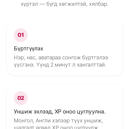
хүртэл — бүгд хөгжилтэй, хялбар.
01
Бүртгүүлэх
Нэр, нас, аватараа сонгож бүртгэлээ
үүсгэнэ. Үүнд 2 минут л хангалттай.
02
Уншиж эхлээд, XP оноо цуглуулна.
Монгол, Англи хэлээр түүх уншиж,
шалгалт өгөөд XP оноо цуглуулж,