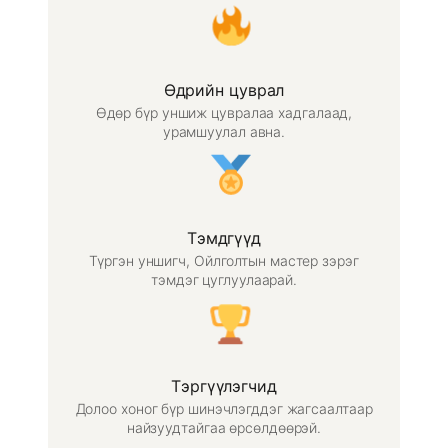
Өдрийн цуврал
Өдөр бүр уншиж цувралаа хадгалаад,
урамшуулал авна.
Тэмдгүүд
Түргэн уншигч, Ойлголтын мастер зэрэг
тэмдэг цуглуулаарай.
Тэргүүлэгчид
Долоо хоног бүр шинэчлэгддэг жагсаалтаар
найзуудтайгаа өрсөлдөөрэй.