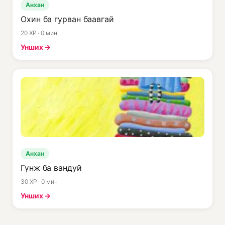
Анхан
Охин ба гурван баавгай
20 XP · 0 мин
Унших →
Анхан
Гүнж ба вандуй
30 XP · 0 мин
Унших →