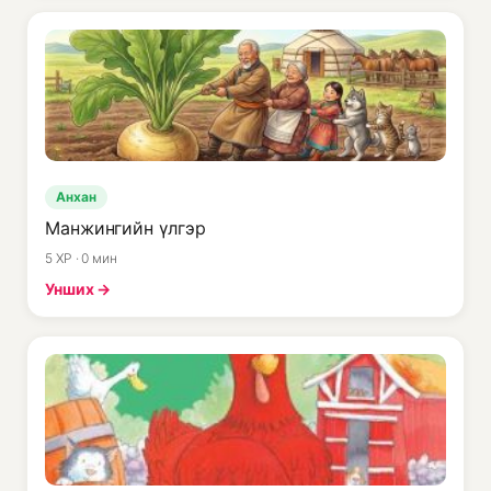
Анхан
Манжингийн үлгэр
5 XP · 0 мин
Унших →