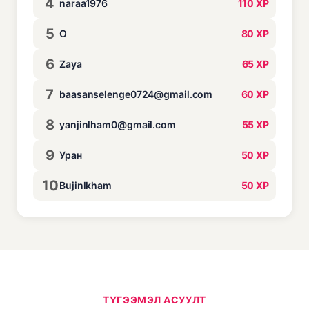
4
naraa1976
110 XP
5
O
80 XP
6
Zaya
65 XP
7
baasanselenge0724@gmail.com
60 XP
8
yanjinlham0@gmail.com
55 XP
9
Уран
50 XP
10
Bujinlkham
50 XP
ТҮГЭЭМЭЛ АСУУЛТ