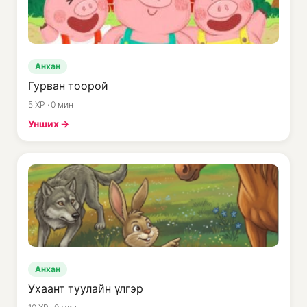
Анхан
Гурван тоорой
5 XP · 0 мин
Унших →
Анхан
Ухаант туулайн үлгэр