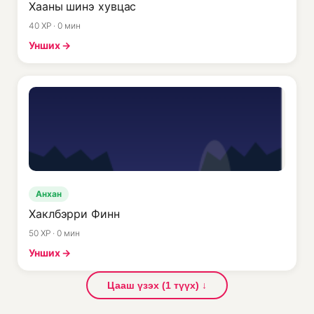
Хааны шинэ хувцас
40 XP · 0 мин
Унших →
Анхан
Хаклбэрри Финн
50 XP · 0 мин
Унших →
Цааш үзэх (1 түүх) ↓