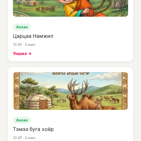
Анхан
Царцаа Намжил
10 XP · 0 мин
Унших →
Анхан
Тэмээ буга хоёр
10 XP · 0 мин