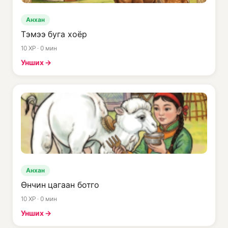
Анхан
Тэмээ буга хоёр
10 XP · 0 мин
Унших →
Анхан
Өнчин цагаан ботго
10 XP · 0 мин
Унших →