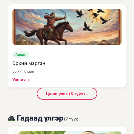
Анхан
Эрхий мэргэн
50 XP · 0 мин
Унших →
Цааш үзэх (3 түүх) ↓
Гадаад үлгэр
17 түүх