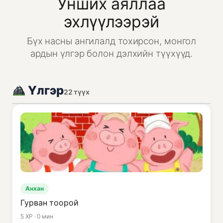
Унших аяллаа
эхлүүлээрэй
Бүх насны ангилалд тохирсон, монгол
ардын үлгэр болон дэлхийн түүхүүд.
Үлгэр
22 түүх
Анхан
Гурван тоорой
5 XP · 0 мин