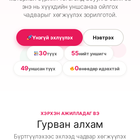
энэ нь хүүхдийн уншсанаа ойлгох
чадварыг хөгжүүлэх зорилготой.
Үнэгүй эхлүүлэх
Нэвтрэх
30
55
түүх
нийт уншигч
49
0
уншсан түүх
өнөөдөр идэвхтэй
ХЭРХЭН АЖИЛЛАДАГ ВЭ
Гурван алхам
Бүртгүүлэхээс эхлээд чадвар хөгжүүлэх