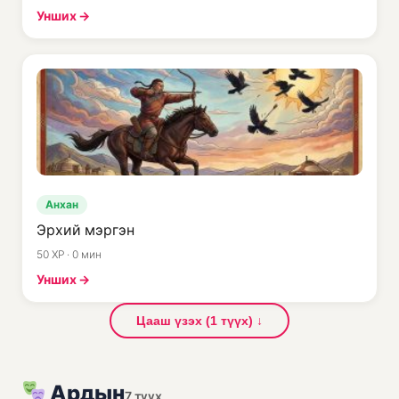
Унших →
Анхан
Эрхий мэргэн
50 XP · 0 мин
Унших →
Цааш үзэх (1 түүх) ↓
Ардын
7 түүх