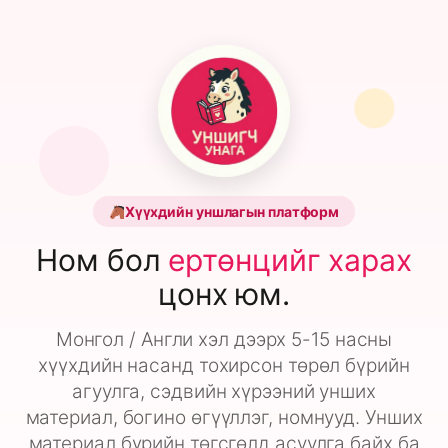
Хүүхдийн уншлагын платформ
Ном бол
ертөнцийг харах
цонх юм.
Монгол / Англи хэл дээрх 5-15 насны
хүүхдийн насанд тохирсон төрөл бүрийн
агуулга, сэдвийн хүрээний унших
материал, богино өгүүллэг, номнууд. Унших
материал бүрийн төгсгөлд асуулга байх ба