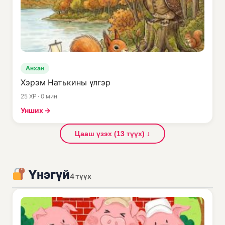
Анхан
Хэрэм Натькины үлгэр
25 XP · 0 мин
Унших →
Цааш үзэх (13 түүх) ↓
Үнэгүй
4 түүх