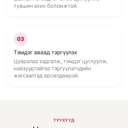
түвшин ахих боломжтой.
03
Тэмдэг аваад тэргүүлэх
Цувралаа хадгалж, тэмдэг цуглуулж,
найзуудтайгаа тэргүүлэгчдийн
жагсаалтад өрсөлдөөрэй.
ТҮҮХҮҮД