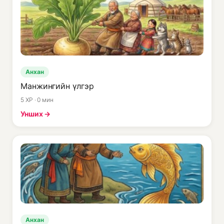
Анхан
Манжингийн үлгэр
5 XP · 0 мин
Унших →
Анхан