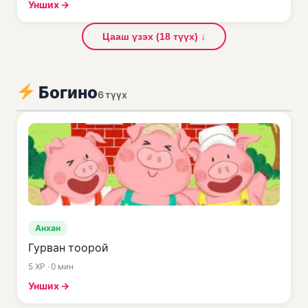
Унших →
Цааш үзэх (18 түүх) ↓
Богино
6 түүх
Анхан
Гурван тоорой
5 XP · 0 мин
Унших →