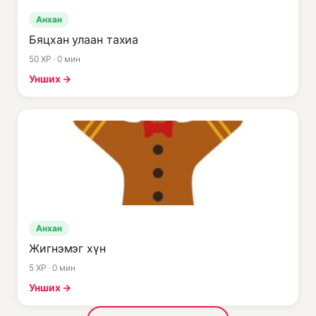
Анхан
Бяцхан улаан тахиа
50 XP · 0 мин
Унших →
Анхан
Жигнэмэг хүн
5 XP · 0 мин
Унших →