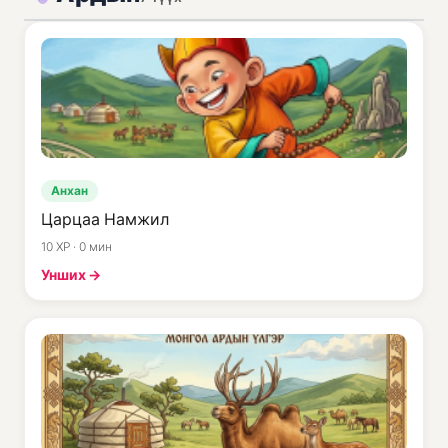
Анхан
Царцаа Намжил
10 XP · 0 мин
Унших →