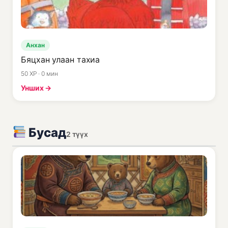
Анхан
Бяцхан улаан тахиа
50 XP · 0 мин
Унших →
Бусад
2 түүх