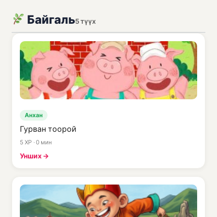
Байгаль
5 түүх
Анхан
Гурван тоорой
5 XP · 0 мин
Унших →