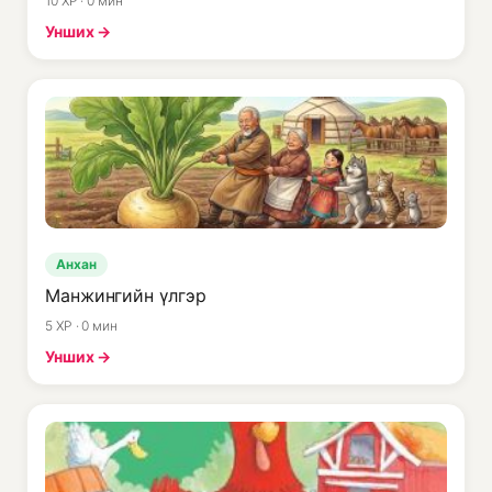
10 XP · 0 мин
Унших →
Анхан
Манжингийн үлгэр
5 XP · 0 мин
Унших →