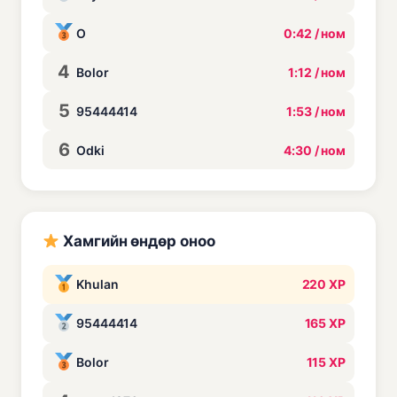
O
0:42 / ном
4
Bolor
1:12 / ном
5
95444414
1:53 / ном
6
Odki
4:30 / ном
Хамгийн өндөр оноо
Khulan
220 XP
95444414
165 XP
Bolor
115 XP