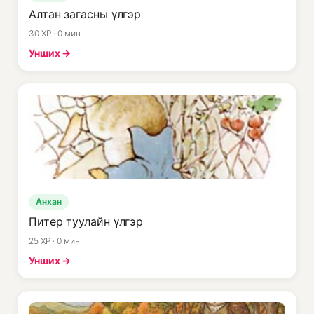
Алтан загасны үлгэр
30 XP · 0 мин
Унших →
Анхан
Питер туулайн үлгэр
25 XP · 0 мин
Унших →