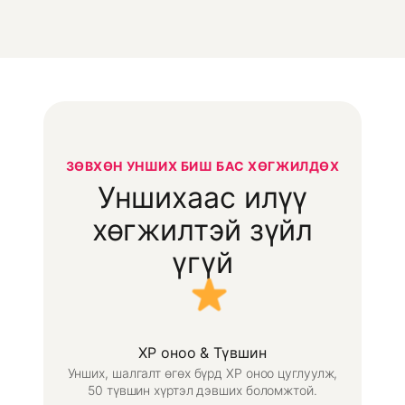
ЗӨВХӨН УНШИХ БИШ БАС ХӨГЖИЛДӨХ
Уншихаас илүү
хөгжилтэй зүйл
үгүй
XP оноо & Түвшин
Унших, шалгалт өгөх бүрд XP оноо цуглуулж,
50 түвшин хүртэл дэвших боломжтой.